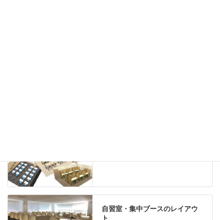
ハイシェルフ
ローシェルフ
パーテーション
ホワイトボード
案内板
机上スクリーン
机上収納
靴べら
インテリアグリーン
グリーン購入法適合商品
Special contents
学習塾のレイアウト
自習室・集中ブースのレイアウ
ト