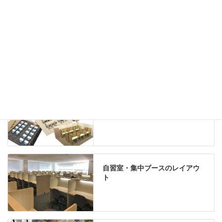
机上収納
靴べら
インテリアグリーン
グリーン購入法適合商品
Special contents
学習塾のレイアウト
自習室・集中ブースのレイアウ
ト