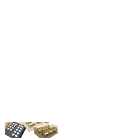
会議用チェア
多目的チェア
モニターアーム
カウンター
ラック
カタログスタンド
ハイシェルフ
ローシェルフ
パーテーション
ホワイトボード
案内板
机上スクリーン
机上収納
靴べら
インテリアグリーン
グリーン購入法適合商品
Special contents
学習塾のレイアウト