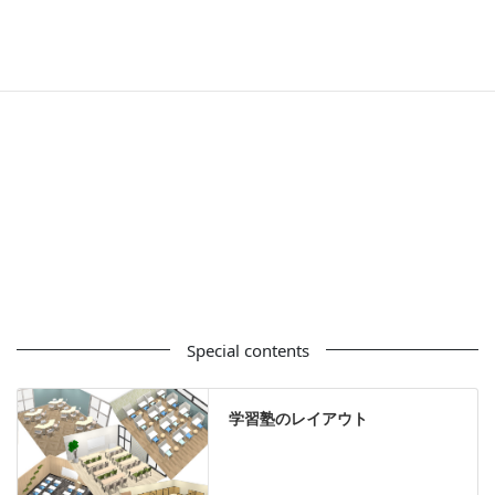
フリーアドレス
デスク
テーブル
デスクチェア
会議用チェア
多目的チェア
モニターアーム
カウンター
ラック
カタログスタンド
ハイシェルフ
ローシェルフ
パーテーション
ホワイトボード
案内板
机上スクリーン
机上収納
靴べら
インテリアグリーン
グリーン購入法適合商品
Special contents
学習塾のレイアウト