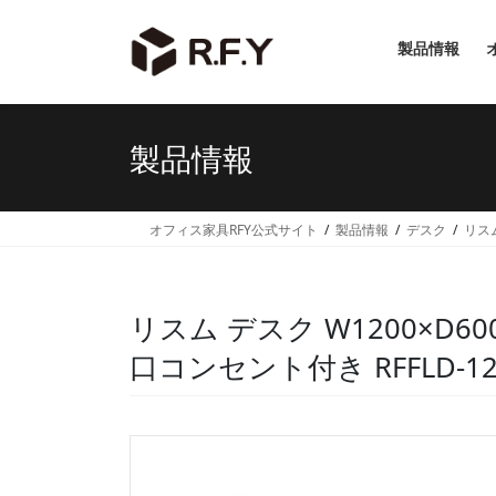
コ
ナ
ン
ビ
製品情報
テ
ゲ
ン
ー
ツ
シ
へ
ョ
製品情報
ス
ン
キ
に
ッ
移
オフィス家具RFY公式サイト
製品情報
デスク
リス
プ
動
リスム デスク W1200×D
口コンセント付き RFFLD-12