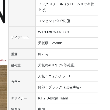
フック:スチール（クロームメッキ仕
上げ）
コンセント:合成樹脂
W1200xD600xH720
サイズ(mm)
天板厚：25mm
約23㎏
重量
天板約40Kg（均等荷重）
耐荷重
天板：ウォルナットC
カラー
脚部：ブラック（黒色塗装）
R.F.Y Design Team
デザイナー
中国
製造国