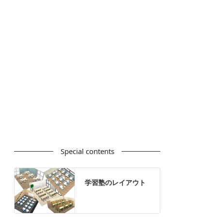
カウンター
ラック
カタログスタンド
ハイシェルフ
ローシェルフ
パーテーション
ホワイトボード
案内板
机上スクリーン
机上収納
靴べら
インテリアグリーン
グリーン購入法適合商品
Special contents
学習塾のレイアウト