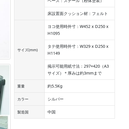
ベース：スチール（粉体塗装）
床設置面クッション材：フェルト
ヨコ使用時外寸：W452 x D250 x
H1095
タテ使用時外寸：W329 x D250 x
サイズ(mm)
H1149
掲示可能用紙寸法：297×420（A3
サイズ）＊厚みは約3mmまで
約5.5Kg
重量
シルバー
カラー
中国
製造国