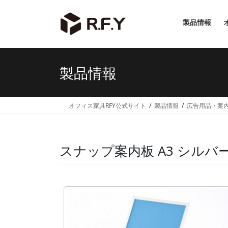
コ
ナ
ン
ビ
製品情報
テ
ゲ
ン
ー
ツ
シ
へ
ョ
製品情報
ス
ン
キ
に
ッ
移
オフィス家具RFY公式サイト
製品情報
広告用品・案
プ
動
スナップ案内板 A3 シルバー R