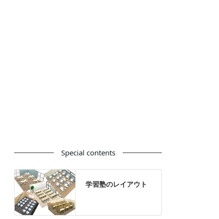
カウンター
ラック
カタログスタンド
ハイシェルフ
ローシェルフ
パーテーション
ホワイトボード
案内板
机上スクリーン
机上収納
靴べら
インテリアグリーン
グリーン購入法適合商品
Special contents
学習塾のレイアウト