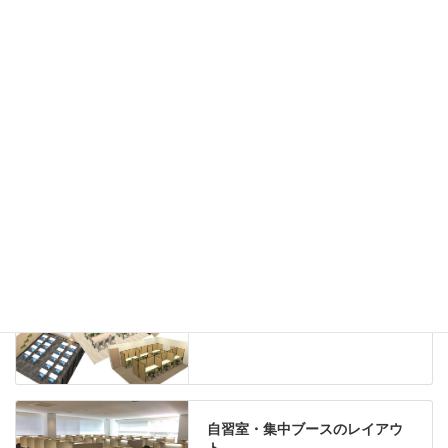
ハイシェルフ
ローシェルフ
パーテーション
ホワイトボード
案内板
机上スクリーン
机上収納
靴べら
インテリアグリーン
グリーン購入法適合商品
Special contents
学習塾のレイアウト
自習室・集中ブースのレイアウ
ト