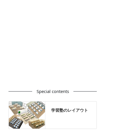
カウンター
ラック
カタログスタンド
ハイシェルフ
ローシェルフ
パーテーション
ホワイトボード
案内板
机上スクリーン
机上収納
靴べら
インテリアグリーン
グリーン購入法適合商品
Special contents
学習塾のレイアウト