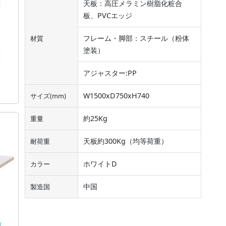
天板：高圧メラミン樹脂化粧合
板、PVCエッジ
フレーム・脚部：スチール（粉体
材質
塗装）
アジャスター:PP
W1500xD750xH740
サイズ(mm)
約25Kg
重量
天板約300Kg（均等荷重）
耐荷重
ホワイトD
カラー
中国
製造国