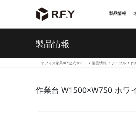
コ
ナ
ン
ビ
製品情報
テ
ゲ
ン
ー
ツ
シ
へ
ョ
製品情報
ス
ン
キ
に
ッ
移
オフィス家具RFY公式サイト
製品情報
テーブル
作
プ
動
作業台 W1500×W750 ホワイ