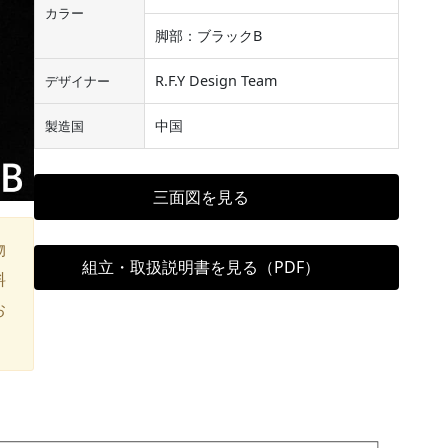
カラー
脚部：ブラックB
R.F.Y Design Team
デザイナー
中国
製造国
三面図を見る
物
組立・取扱説明書を見る（PDF）
料
お