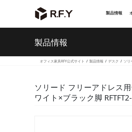
コ
ナ
ン
ビ
製品情報
テ
ゲ
ン
ー
ツ
シ
へ
ョ
製品情報
ス
ン
キ
に
ッ
移
オフィス家具RFY公式サイト
製品情報
デスク
ソリ
プ
動
ソリード フリーアドレス用デス
ワイト×ブラック脚 RFTFT2-1