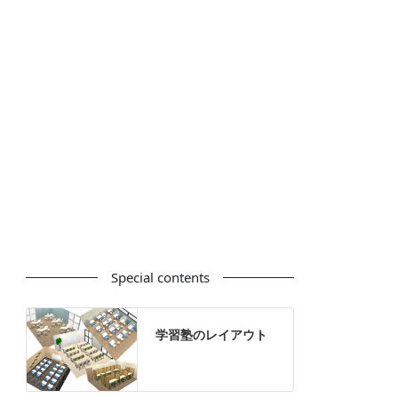
カウンター
ラック
カタログスタンド
ハイシェルフ
ローシェルフ
パーテーション
ホワイトボード
案内板
机上スクリーン
机上収納
靴べら
インテリアグリーン
グリーン購入法適合商品
Special contents
学習塾のレイアウト