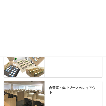
ホワイトボード
案内板
机上スクリーン
机上収納
靴べら
インテリアグリーン
グリーン購入法適合商品
Special contents
学習塾のレイアウト
自習室・集中ブースのレイアウ
ト