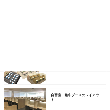
ホワイトボード
案内板
机上スクリーン
机上収納
靴べら
インテリアグリーン
グリーン購入法適合商品
Special contents
学習塾のレイアウト
自習室・集中ブースのレイアウ
ト