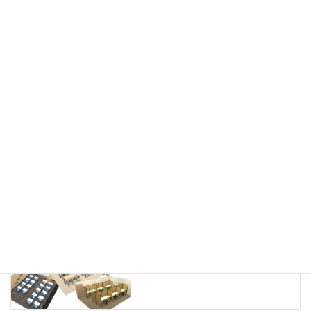
会議用チェア
多目的チェア
モニターアーム
カウンター
ラック
カタログスタンド
ハイシェルフ
ローシェルフ
パーテーション
ホワイトボード
案内板
机上スクリーン
机上収納
靴べら
インテリアグリーン
グリーン購入法適合商品
Special contents
学習塾のレイアウト