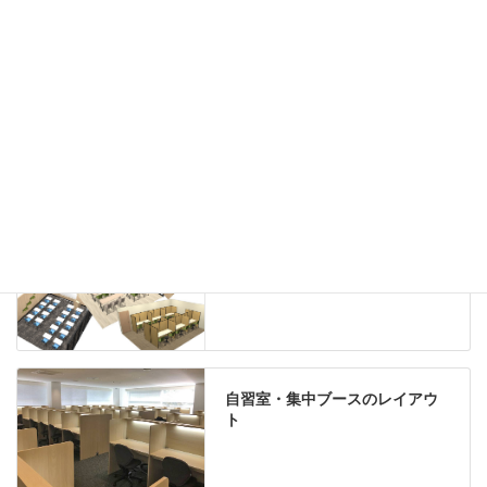
ホワイトボード
案内板
机上スクリーン
机上収納
靴べら
インテリアグリーン
グリーン購入法適合商品
Special contents
学習塾のレイアウト
自習室・集中ブースのレイアウ
ト