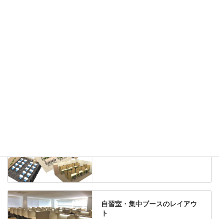
ハイシェルフ
ローシェルフ
パーテーション
ホワイトボード
案内板
机上スクリーン
机上収納
靴べら
インテリアグリーン
グリーン購入法適合商品
Special contents
学習塾のレイアウト
自習室・集中ブースのレイアウ
ト