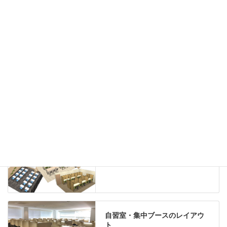
ハイシェルフ
ローシェルフ
パーテーション
ホワイトボード
案内板
机上スクリーン
机上収納
靴べら
インテリアグリーン
グリーン購入法適合商品
Special contents
学習塾のレイアウト
自習室・集中ブースのレイアウ
ト