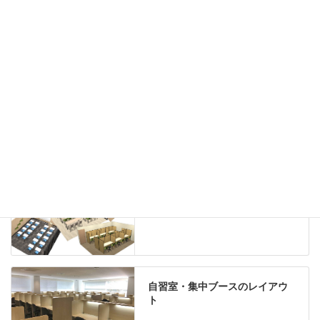
ハイシェルフ
ローシェルフ
パーテーション
ホワイトボード
案内板
机上スクリーン
机上収納
靴べら
インテリアグリーン
グリーン購入法適合商品
Special contents
学習塾のレイアウト
自習室・集中ブースのレイアウ
ト