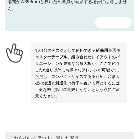
部間がW399mmと狭いため全員が着席する場合には適しませ
ん。
平面図を見る
1人1台のデスクとして使用できる
研修用台形キ
ャスターテーブル
。組み合わせレイアウトのバ
リエーションが豊富な台形天板が、ここで紹介
した6通り以外にも様々なアレンジが可能です。
ただし、コンパクトサイズであるため、台形天
板の短辺と斜辺側は椅子を置いて席とするには
十分な幅（脚部の間隔）がないという点にご留
意ください。
これらのレイアウトに適した家具