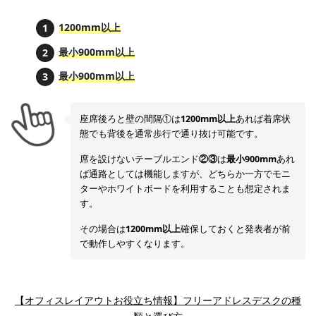
1200mm以上
最小900mm以上
最小900mm以上
座席後ろと壁の間隔①は
1200mm以上
あれば着席状
態でも背後を通常歩行で通り抜け可能です。
席を設けないテーブルエンド
②③
は
最小900mm
あれ
ば通路としては機能しますが、どちらか一方でモニ
ターやホワイトボードを利用することも想定されま
す。
その場合は
1200mm以上
確保しておくと発表者が前
で動作しやすくなります。
【オフィスレイアウトお役立ち情報】フリーアドレスデスクの種